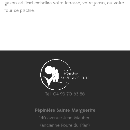
gazon artificiel embellira votre terrasse, votre jardin, ou votre
tour de piscine.
Tél. 04 93 70 63 86
Pépinière Sainte Marguerite
146 avenue Jean Maubert
(ancienne Route du Plan)