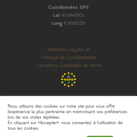
Coordonnées GPS
Lat
43.6443951
Long
6.9543156
Mentions Légales et
Politique de Confidentialité
Conditions Générales de Vente
Nous utilisons des cookies sur notre site pour vous offrir
l'expérience la plus pertinente en mémorisant vos préférences
lors de vos visites répétées.
les prix indiqués sont donnés à titre indicatif et peuvent être modifiés sans
En cliquant sur «Accepter», vous consentez à l'utilisation de
préavis
|
photos non contractuelles
tous les cookies.
Pépinière Sainte Marguerite
|
une réalisation
AKN Studio