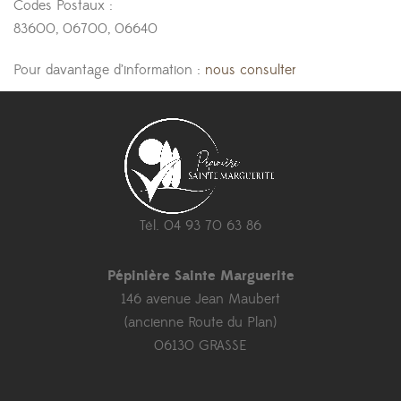
Codes Postaux :
83600, 06700, 06640
Pour davantage d’information :
nous consulter
Tél. 04 93 70 63 86
Pépinière Sainte Marguerite
146 avenue Jean Maubert
(ancienne Route du Plan)
06130 GRASSE