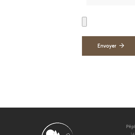
Envoyer
Pép
1