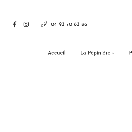
04 93 70 63 86
Accueil
La Pépinière
P