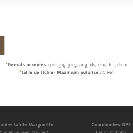
*
Formats acceptés :
pdf, jpg, jpeg, png, xls, xlsx, doc, docx
*
T
aille de Fichier Maximum autorisé :
5 Mo
inière Sainte Marguerite
Coordonnées GPS
46 avenue Jean Maubert
Lat
43.6443951