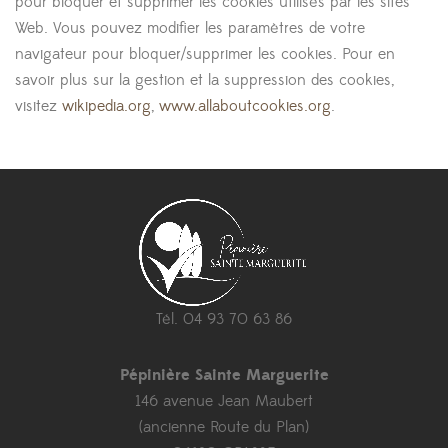
pour bloquer et supprimer les cookies utilisés par les sites
Web. Vous pouvez modifier les paramètres de votre
navigateur pour bloquer/supprimer les cookies. Pour en
savoir plus sur la gestion et la suppression des cookies,
visitez
wikipedia.org
,
www.allaboutcookies.org
.
Tél. 04 93 70 63 86
Pépinière Sainte Marguerite
146 avenue Jean Maubert
(ancienne Route du Plan)