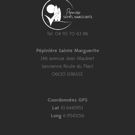
Tél. 04 93 70 63 86
Pépinière Sainte Marguerite
146 avenue Jean Maubert
(ancienne Route du Plan)
06130 GRASSE
Coordonnées GPS
Lat
43.6443951
Long
6.9543156