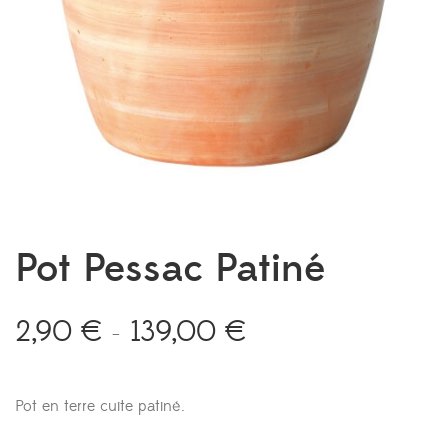
Pot Pessac Patiné
2,90
€
139,00
€
Plage
–
de
prix :
2,90 €
Pot en terre cuite patiné.
à