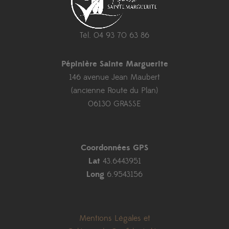
Tél. 04 93 70 63 86
Pépinière Sainte Marguerite
146 avenue Jean Maubert
(ancienne Route du Plan)
06130 GRASSE
Coordonnées GPS
Lat
43.6443951
Long
6.9543156
Mentions Légales et