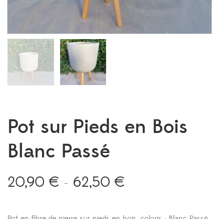
Pot sur Pieds en Bois
Blanc Passé
20,90
€
62,50
€
Plage
–
de
prix :
20,90 €
Pot en fibre de pierre sur pieds en bois, coloris : Blanc Passé