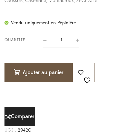
Caussols, Castellane, Montauroux, St-Cézaire
Vendu uniquement en Pépinière
QUANTITÉ
Ajouter au panier
Comparer
UGS :
29420