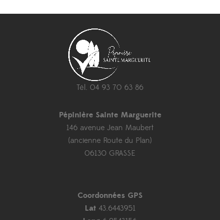
Tél. 04 93 70 63 86
Pépinière Sainte Marguerite
146 avenue Jean Maubert
(ancienne Route du Plan)
06130 GRASSE
Coordonnées GPS
Lat
43.6443951