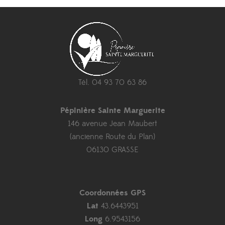
Tél. 04 93 70 63 86
Pépinière Sainte Marguerite
146 avenue Jean Maubert
(ancienne Route du Plan)
06130 GRASSE
Coordonnées GPS
Lat
43.6443951
Long
6.9543156