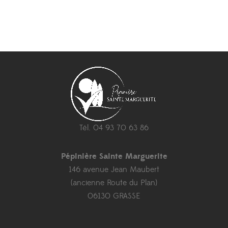
Tél. 04 93 70 63 86
Pépinière Sainte Marguerite
146 avenue Jean Maubert
(ancienne Route du Plan)
06130 GRASSE