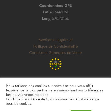
Coordonnées GPS
Lat
43.6443951
Long
6.9543156
Mentions Légales et
Politique de Confidentialité
Conditions Générales de Vente
Nous utilisons des cookies sur notre site pour vous offrir
l'expérience la plus pertinente en mémorisant vos préférences
lors de vos visites répétées.
les prix indiqués sont donnés à titre indicatif et peuvent être modifiés sans
En cliquant sur «Accepter», vous consentez à l'utilisation de
préavis
|
photos non contractuelles
tous les cookies.
Pépinière Sainte Marguerite
|
une réalisation
AKN Studio