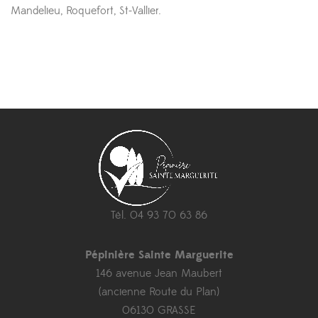
Mandelieu, Roquefort, St-Vallier.
Tél. 04 93 70 63 86
Pépinière Sainte Marguerite
146 avenue Jean Maubert
(ancienne Route du Plan)
06130 GRASSE