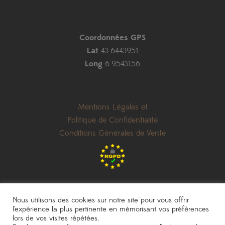
Coordonnées GPS
Lat
43.6443951
Long
6.9543156
Mentions Légales et
Politique de Confidentialité
Conditions Générales de Vente
Nous utilisons des cookies sur notre site pour vous offrir
l'expérience la plus pertinente en mémorisant vos préférences
lors de vos visites répétées.
les prix indiqués sont donnés à titre indicatif et peuvent être modifiés sans