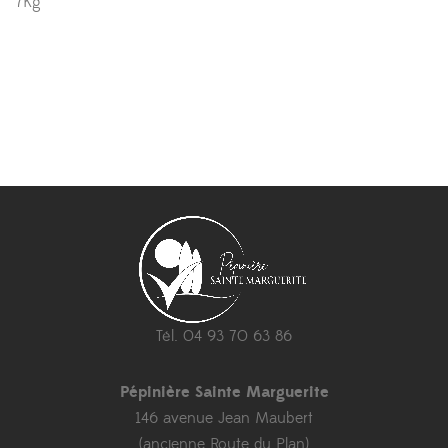
7Kg
Tél. 04 93 70 63 86
Pépinière Sainte Marguerite
146 avenue Jean Maubert
(ancienne Route du Plan)