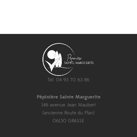
de
prix :
60,00 €
à
750,00 €
Tél. 04 93 70 63 86
Pépinière Sainte Marguerite
146 avenue Jean Maubert
(ancienne Route du Plan)
06130 GRASSE