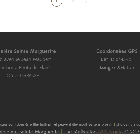
1
2
inière Sainte Marguerite
Coordonnées GPS
46 avenue Jean Maubert
Lat
43.6443951
ancienne Route du Plan)
Long
6.9543156
06130 GRASSE
diqués sont donnés à titre indicatif et peuvent être modifiés sans préavis
|
photos non con
épinière Sainte Marguerite
|
une réalisation
AKN Studio
© 202