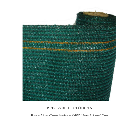
BRISE-VUE ET CLÔTURES
Brise Vue Occultation 95% Vert 1.8mx10m