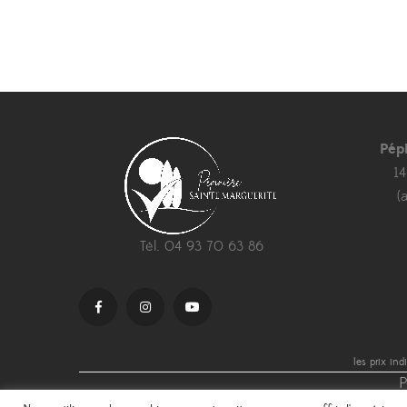
Pép
1
(
Tél. 04 93 70 63 86
les prix in
P