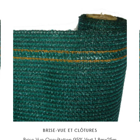
BRISE-VUE ET CLÔTURES
Brise Vue Occultation 95% Vert 1.8mx25m