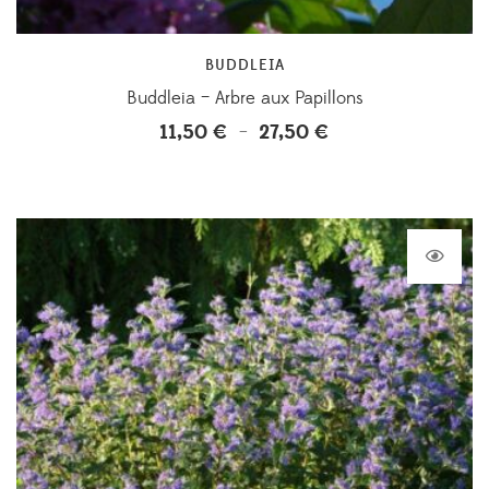
BUDDLEIA
Buddleia – Arbre aux Papillons
11,50
€
27,50
€
Plage
–
de
prix :
11,50 €
à
27,50 €