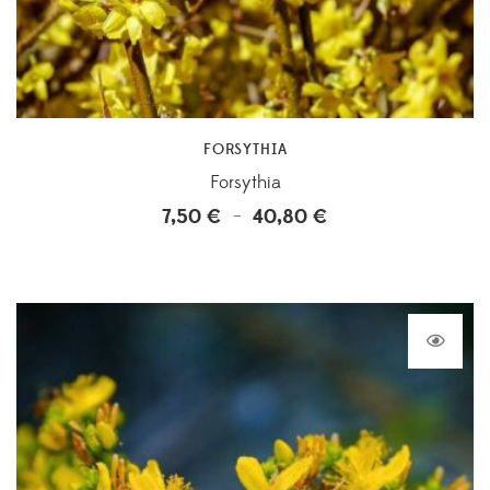
FORSYTHIA
Forsythia
7,50
€
40,80
€
Plage
–
de
prix :
7,50 €
à
40,80 €