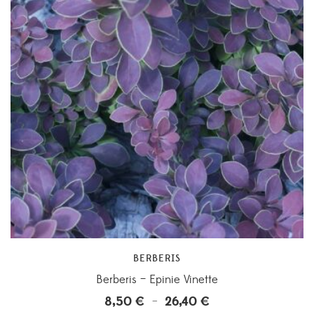
BERBERIS
Berberis – Epinie Vinette
8,50
€
26,40
€
Plage
–