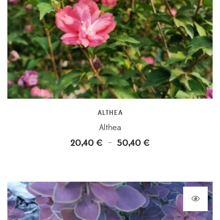
ALTHEA
Althea
20,40
€
50,40
€
Plage
–
de
prix :
20,40 €
à
50,40 €