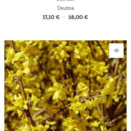
Deutzia
17,10
€
38,00
€
Plage
–
de
prix :
17,10 €
à
38,00 €