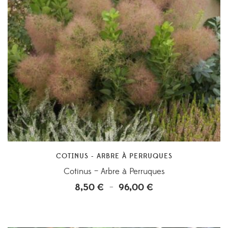
COTINUS - ARBRE À PERRUQUES
Cotinus – Arbre à Perruques
8,50
€
96,00
€
Plage
–
de
prix :
8,50 €