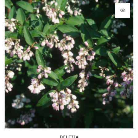
à
96,00 €
DEUTZIA