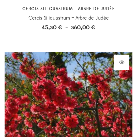
CERCIS SILIQUASTRUM - ARBRE DE JUDÉE
Cercis Siliquastrum – Arbre de Judée
45,30
€
360,00
€
Plage
–
de
prix :
45,30 €
à
360,00 €