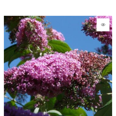
de
prix :
8,50 €
à
26,40 €