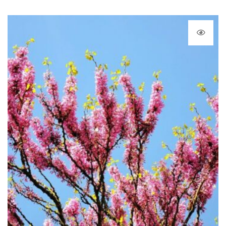
prix :
12,90 €
à
22,00 €