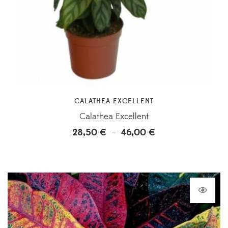
CALATHEA EXCELLENT
Calathea Excellent
28,50
€
46,00
€
Plage
–
de
prix :
28,50 €
à
46,00 €