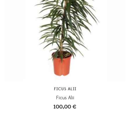
FICUS ALII
Ficus Alii
100,00
€