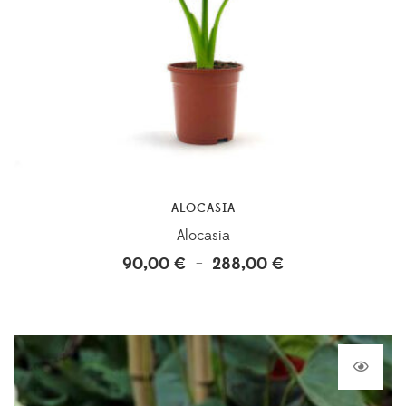
ALOCASIA
Alocasia
90,00
€
288,00
€
Plage
–
de
prix :
90,00 €
à
288,00 €