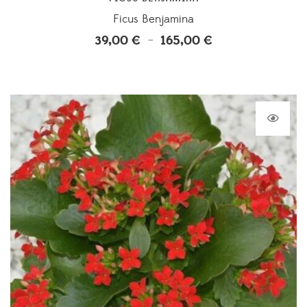
Ficus Benjamina
39,00
€
165,00
€
Plage
–
de
prix :
39,00 €
à
165,00 €