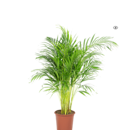
de
prix :
12,90 €
à
24,90 €