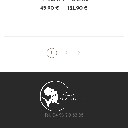
45,90
€
121,90
€
Plage
–
de
prix :
45,90 €
à
121,90 €
1
2
Tél. 04 93 70 63 86