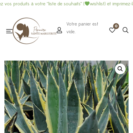
duits à votre “liste de souhaits” (
wishlist) et imprimez-là pour 
Votre panier est
0
vide.