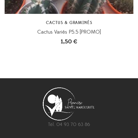
CACTUS & GRAMINÉS
Cactus Variés P5.5 [PROMO]
1,50
€
Tél. 04 93 70 63 86