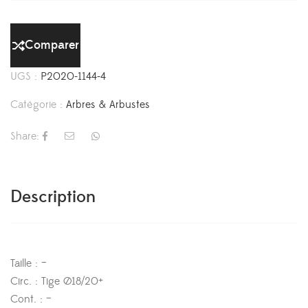
Comparer
UGS :
P2020-1144-4
Catégorie :
Arbres & Arbustes
Share:
Description
Taille : –
Circ. : Tige Ø18/20+
Cont. : –