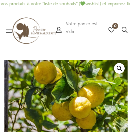
uits à votre “liste de souhaits” (
wishlist) et imprimez-là pour fa
Votre panier est
0
vide.