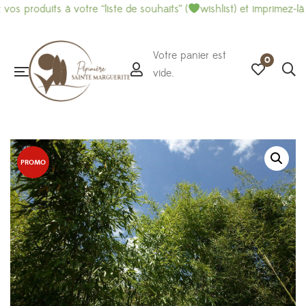
duits à votre “liste de souhaits” (
wishlist) et imprimez-là pour f
Votre panier est
0
vide.
PROMO