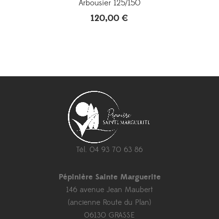
Arbousier 125/150
120,00
€
Tél. 04 93 70 63 86
Pépinière Sainte Marguerite
146 avenue Jean Maubert
(ancienne Route du Plan)
06130 GRASSE