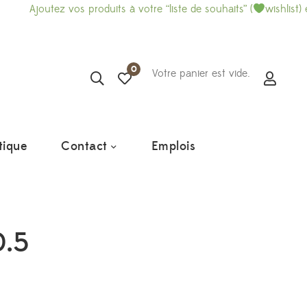
z vos produits à votre “liste de souhaits” (
wishlist) et imprimez-
0
Votre panier est vide.
tique
Contact
Emplois
0.5