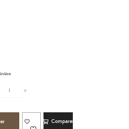
inière
Comparer
ier