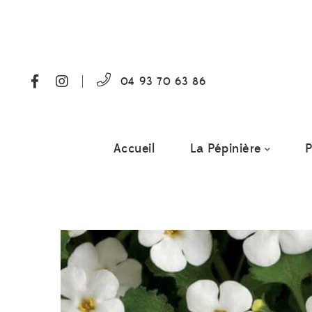
04 93 70 63 86
Accueil
La Pépinière
P