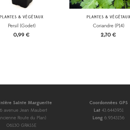
PLANTES & VÉGÉTAUX
PLANTES & VÉGÉTAU
Persil (Godet)
Coriandre (P14)
0,99
€
2,70
€
inière Sainte Marguerite
Coordonnées GPS
46 avenue Jean Maubert
Lat
43.6443951
ancienne Route du Plan)
Long
6.9543156
06130 GRASSE