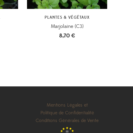
X
PLANTES & VÉGÉTAUX
Marjolaine (C3)
8,70
€
Mentions Légales et
Politique de Confidentialité
Conditions Générales de Vente