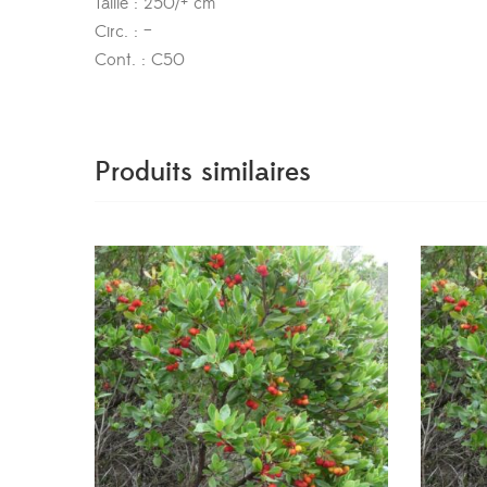
Taille : 250/+ cm
Circ. : –
Cont. : C50
Produits similaires