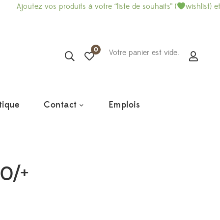
 vos produits à votre “liste de souhaits” (
wishlist) et imprimez-l
0
Votre panier est vide.
tique
Contact
Emplois
0/+