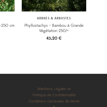
ARBRES & ARBUSTES
00-250 cm
Phyllostachys – Bambou à Grande
Végétation 250/+
43,20
€
Mentions Légales et
Politique de Confidentialité
Conditions Générales de Vente