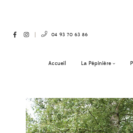
04 93 70 63 86
Accueil
La Pépinière
P