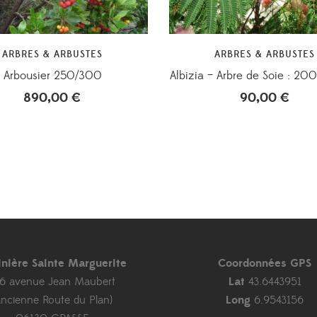
ARBRES & ARBUSTES
ARBRES & ARBUSTES
Arbousier 250/300
Albizia – Arbre de Soie : 2
890,00
€
90,00
€
inière Sainte Marguerite
Coordonnées GPS
46 avenue Jean Maubert
Lat
43.6443951
ancienne Route du Plan)
Long
6.9543156