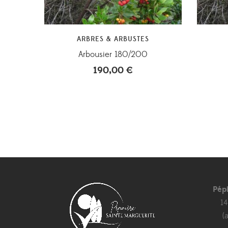
ARBRES & ARBUSTES
Arbousier 180/200
190,00
€
Pép
1
(