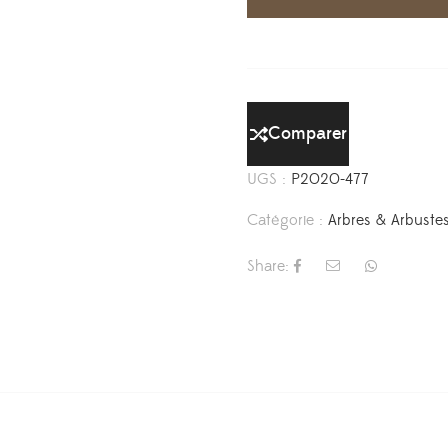
Comparer
UGS :
P2020-477
Catégorie :
Arbres & Arbuste
Share: