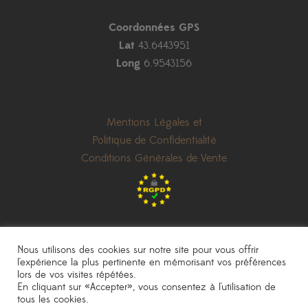
Coordonnées GPS
Lat
43.6443951
Long
6.9543156
Mentions Légales et
Politique de Confidentialité
Conditions Générales de Vente
Nous utilisons des cookies sur notre site pour vous offrir
l'expérience la plus pertinente en mémorisant vos préférences
lors de vos visites répétées.
les prix indiqués sont donnés à titre indicatif et peuvent être modifiés sans
En cliquant sur «Accepter», vous consentez à l'utilisation de
préavis
|
photos non contractuelles
tous les cookies.