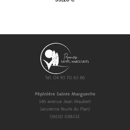
Tél. 04 93 70 63 86
Pépinière Sainte Marguerite
146 avenue Jean Maubert
(ancienne Route du Plan)
06130 GRASSE