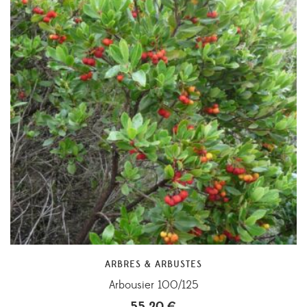
ARBRES & ARBUSTES
Arbousier 100/125
55,20
€