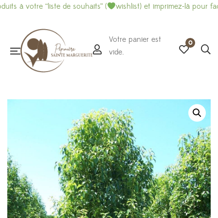
re “liste de souhaits” (
wishlist) et imprimez-là pour faciliter v
Votre panier est
0
vide.