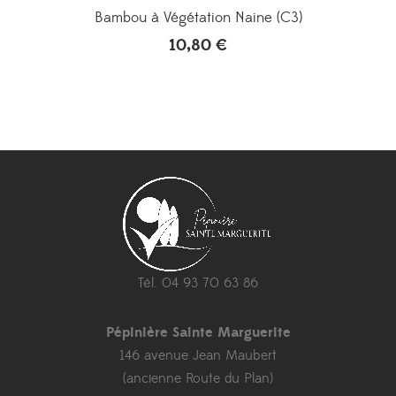
Bambou à Végétation Naine (C3)
10,80
€
Tél. 04 93 70 63 86
Pépinière Sainte Marguerite
146 avenue Jean Maubert
(ancienne Route du Plan)