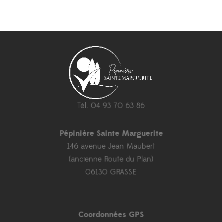
Tél. 04 93 70 63 86
Pépinière Sainte Marguerite
146 avenue Jean Maubert
(ancienne Route du Plan)
06130 GRASSE
Coordonnées GPS