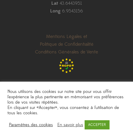
Lat
43.6443951
Long
6.9543156
Mentions Légales et
Politique de Confidentialité
Conditions Générales de Vente
Nous utilisons des cookies sur notre site pour vous offrir
l'expérience la plus pertinente en mémorisant vos préférences
lors de vos visites répétées.
les prix indiqués sont donnés à titre indicatif et peuvent être modifiés sans
En cliquant sur «Accepter», vous consentez à l'utilisation de
préavis
|
photos non contractuelles
tous les cookies.
Pépinière Sainte Marguerite
|
une réalisation
AKN Studio
Paramètres des cookies
En savoir plus
ACCEPTER
© 2020