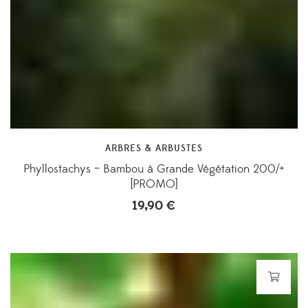
ARBRES & ARBUSTES
Phyllostachys – Bambou à Grande Végétation 200/+
[PROMO]
19,90
€