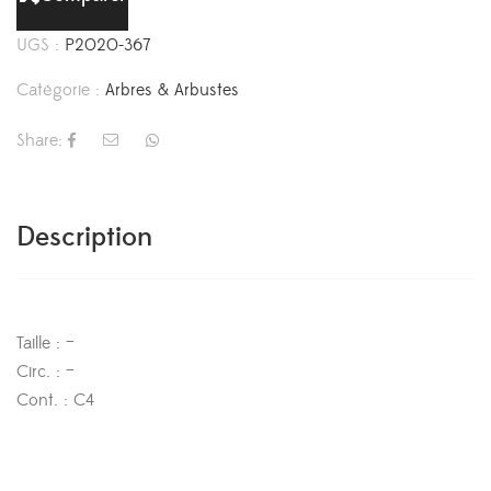
UGS :
P2020-367
Catégorie :
Arbres & Arbustes
Share:
Description
Taille : –
Circ. : –
Cont. : C4