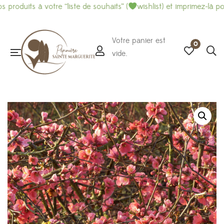
ts à votre “liste de souhaits” (
wishlist) et imprimez-là pour faci
Votre panier est
0
vide.