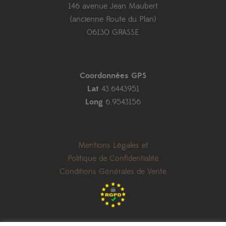
146 avenue Jean Maubert
(ancienne Route du Plan)
06130 GRASSE
Coordonnées GPS
Lat
43.6443951
Long
6.9543156
Mentions Légales et
Politique de Confidentialité
Conditions Générales de Vente