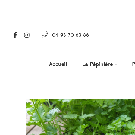
04 93 70 63 86
Accueil
La Pépinière
P