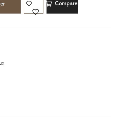
Comparer
ier
ux