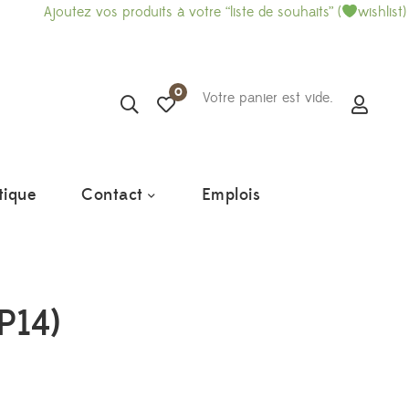
ez vos produits à votre “liste de souhaits” (
wishlist) et imprimez
0
Votre panier est vide.
tique
Contact
Emplois
P14)