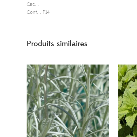
Circ. : –
Cont. : P14
Produits similaires