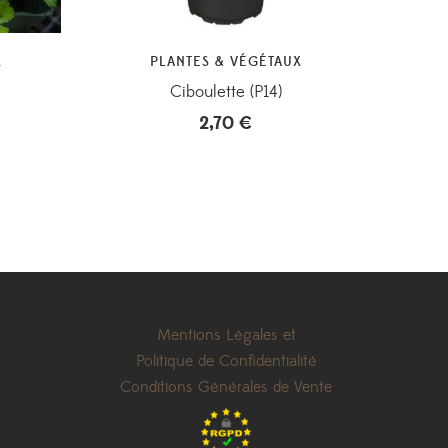
X
PLANTES & VÉGÉTAUX
Ciboulette (P14)
2,70
€
Mentions Légales et
Politique de Confidentialité
Conditions Générales de Vente