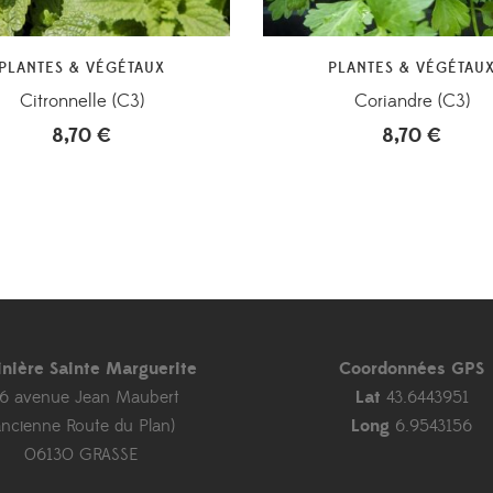
PLANTES & VÉGÉTAUX
PLANTES & VÉGÉTAU
Citronnelle (C3)
Coriandre (C3)
8,70
€
8,70
€
inière Sainte Marguerite
Coordonnées GPS
46 avenue Jean Maubert
Lat
43.6443951
ancienne Route du Plan)
Long
6.9543156
06130 GRASSE