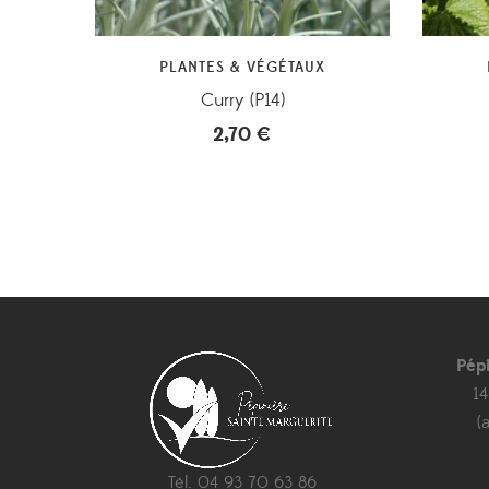
PLANTES & VÉGÉTAUX
Curry (P14)
2,70
€
Pép
1
(
Tél. 04 93 70 63 86