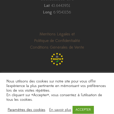
Lat
43.6443951
Long
6.9543156
Mentions Légales et
Politique de Confidentialité
Conditions Générales de Vente
Nous utilisons des cookies sur notre site pour vous offrir
l'expérience la plus pertinente en mémorisant vos préférences
lors de vos visites répétées.
les prix indiqués sont donnés à titre indicatif et peuvent être modifiés sans
En cliquant sur «Accepter», vous consentez à l'utilisation de
préavis
|
photos non contractuelles
tous les cookies.
Pépinière Sainte Marguerite
|
une réalisation
AKN Studio
Paramètres des cookies
En savoir plus
ACCEPTER
© 2020