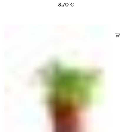
8,70
€