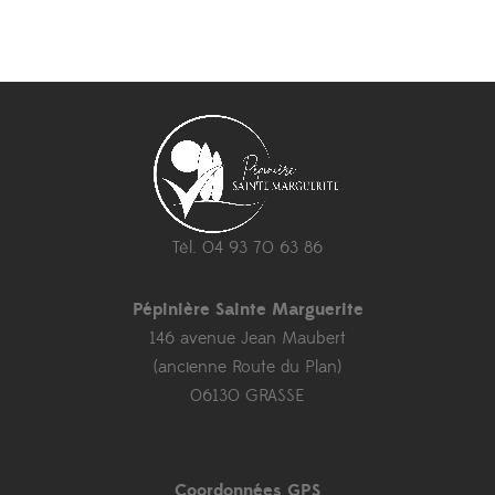
Tél. 04 93 70 63 86
Pépinière Sainte Marguerite
146 avenue Jean Maubert
(ancienne Route du Plan)
06130 GRASSE
Coordonnées GPS