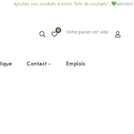
Ajoutez vos produits à votre “liste de souhaits” (
wishlist) et
0
Votre panier est vide.
tique
Contact
Emplois
€
Plage
de