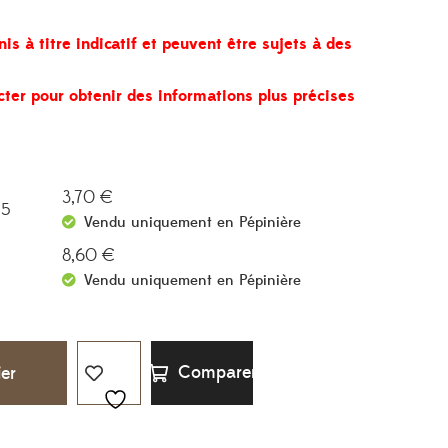
prix :
3,70 €
nis à titre indicatif et peuvent être sujets à des
à
8,60 €
cter pour obtenir des informations plus précises
3,70
€
.5
Vendu uniquement en Pépinière
8,60
€
Vendu uniquement en Pépinière
Comparer
ier