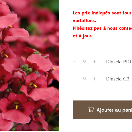
Les prix indiqués sont four
variations.
N’hésitez pas à nous conta
et à jour.
Diascia P10
Diascia C3
Ajouter au pan