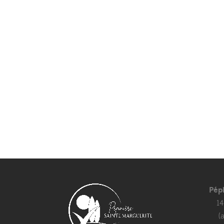
Pép
1
(