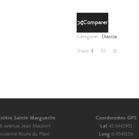
Comparer
Catégorie :
Diascia
Share:
inière Sainte Marguerite
Coordonnées GPS
46 avenue Jean Maubert
Lat
43.6443951
ancienne Route du Plan)
Long
6.9543156