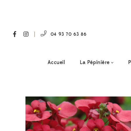
04 93 70 63 86
Accueil
La Pépinière
P