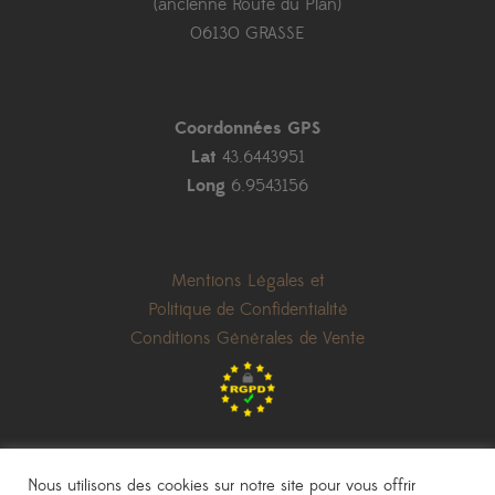
(ancienne Route du Plan)
06130 GRASSE
Coordonnées GPS
Lat
43.6443951
Long
6.9543156
Mentions Légales et
Politique de Confidentialité
Conditions Générales de Vente
Nous utilisons des cookies sur notre site pour vous offrir