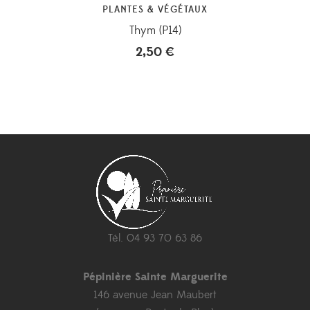
PLANTES & VÉGÉTAUX
Thym (P14)
2,50
€
Tél. 04 93 70 63 86
Pépinière Sainte Marguerite
146 avenue Jean Maubert