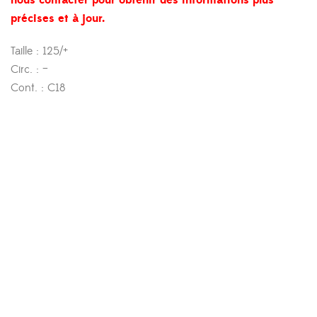
nous contacter pour obtenir des informations plus
précises et à jour.
Taille : 125/+
Circ. : –
Cont. : C18