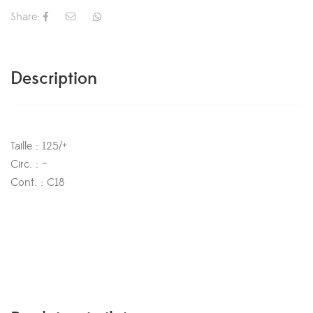
Share:
Description
Taille : 125/+
Circ. : –
Cont. : C18