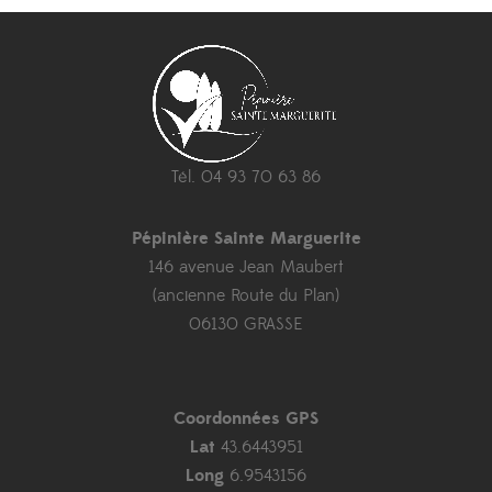
Tél. 04 93 70 63 86
Pépinière Sainte Marguerite
146 avenue Jean Maubert
(ancienne Route du Plan)
06130 GRASSE
Coordonnées GPS
Lat
43.6443951
Long
6.9543156