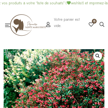
uits à votre “liste de souhaits” (
wishlist) et imprimez-là pour f
Votre panier est
0
vide.