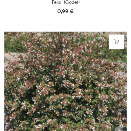
Persil (Godet)
0,99
€