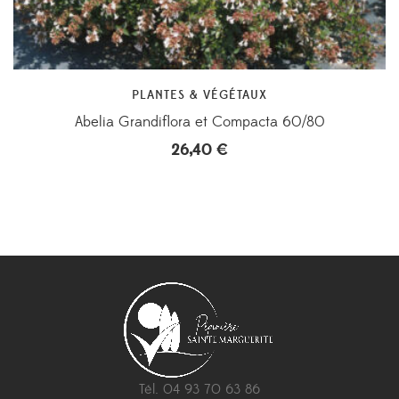
PLANTES & VÉGÉTAUX
Abelia Grandiflora et Compacta 60/80
26,40
€
Tél. 04 93 70 63 86