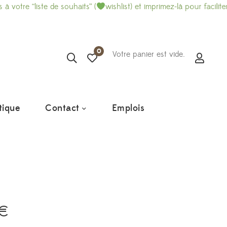
e “liste de souhaits” (
wishlist) et imprimez-là pour faciliter vo
0
Votre panier est vide.
tique
Contact
Emplois
€
Plage
de