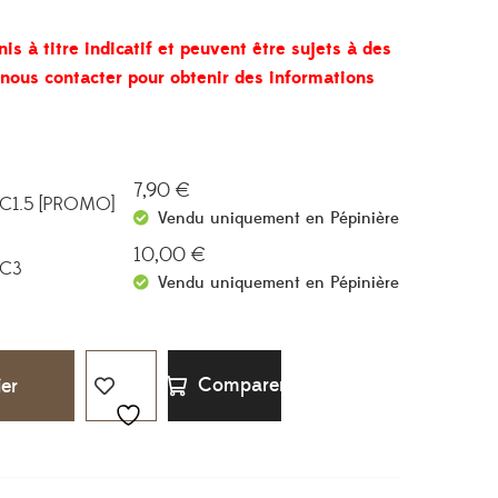
prix :
7,90 €
nis à titre indicatif et peuvent être sujets à des
à
à nous contacter pour obtenir des informations
10,00 €
7,90
€
 C1.5 [PROMO]
Vendu uniquement en Pépinière
10,00
€
 C3
Vendu uniquement en Pépinière
Comparer
ier