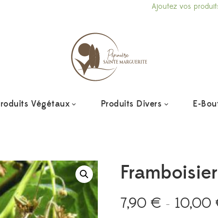
Ajoutez vos produits à votr
roduits Végétaux
Produits Divers
E-Bou
Framboisier
7,90
€
10,00
–