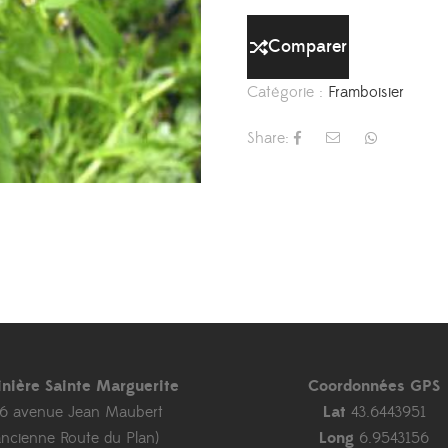
Comparer
Catégorie :
Framboisier
Share:
inière Sainte Marguerite
Coordonnées GPS
46 avenue Jean Maubert
Lat
43.6443951
ancienne Route du Plan)
Long
6.9543156