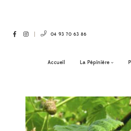
04 93 70 63 86
Accueil
La Pépinière
P