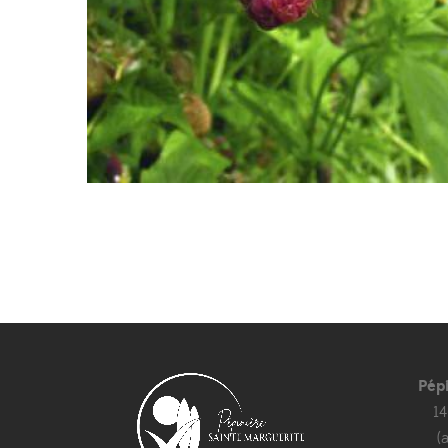
Pép
1
(