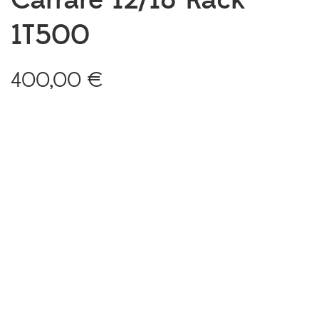
Carrare 12/18 Rack
1T500
400,00
€