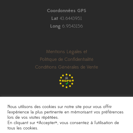
Coordonnées GPS
Lat
43.6443951
Long
6.9543156
Mentions Légales et
Politique de Confidentialité
Conditions Générales de Vente
Nous utilisons des cookies sur notre site pour vous offrir
l'expérience la plus pertinente en mémorisant vos préférences
lors de vos visites répétées.
les prix indiqués sont donnés à titre indicatif et peuvent être modifiés sans
En cliquant sur «Accepter», vous consentez à l'utilisation de
préavis
|
photos non contractuelles
tous les cookies.