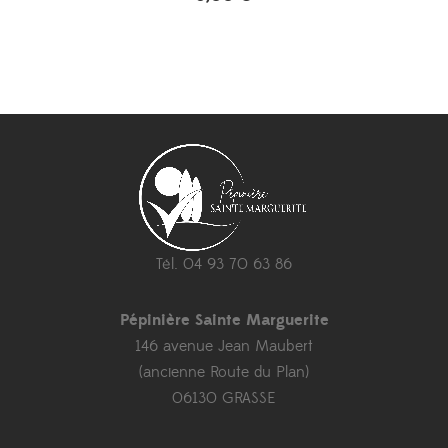
Tél. 04 93 70 63 86
Pépinière Sainte Marguerite
146 avenue Jean Maubert
(ancienne Route du Plan)
06130 GRASSE