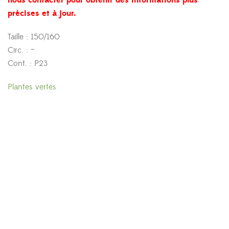
nous contacter pour obtenir des informations plus
précises et à jour.
Taille : 150/160
Circ. : –
Cont. : P23
Plantes vertes