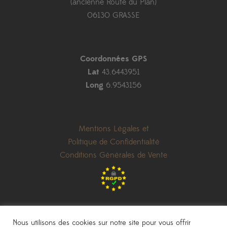
(ancienne Route du Plan)
06130 GRASSE
Coordonnées GPS
Lat
43.6443951
Long
6.9543156
Mentions Légales et
Politique de Confidentialité
Conditions Générales de Vente
Nous utilisons des cookies sur notre site pour vous offrir