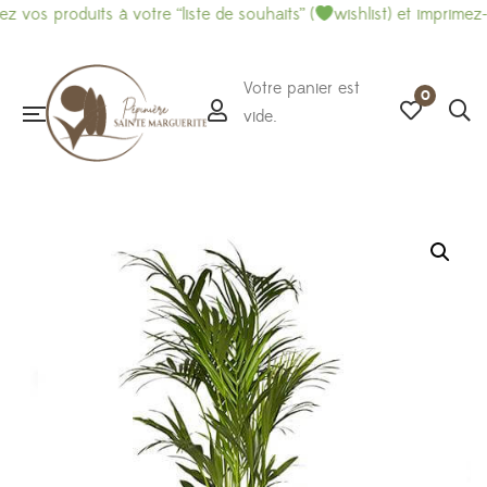
roduits à votre “liste de souhaits” (
wishlist) et imprimez-là pour
Votre panier est
0
vide.