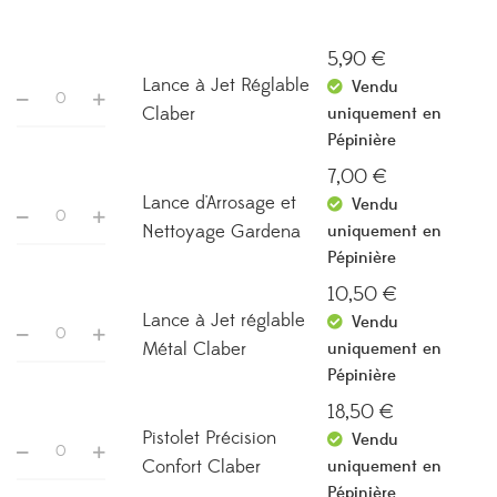
de
prix :
5,90 €
5,90
€
Lance à Jet Réglable
à
Vendu
Claber
uniquement en
24,00 €
Pépinière
7,00
€
Lance d'Arrosage et
Vendu
Nettoyage Gardena
uniquement en
Pépinière
10,50
€
Lance à Jet réglable
Vendu
Métal Claber
uniquement en
Pépinière
18,50
€
Pistolet Précision
Vendu
Confort Claber
uniquement en
Pépinière