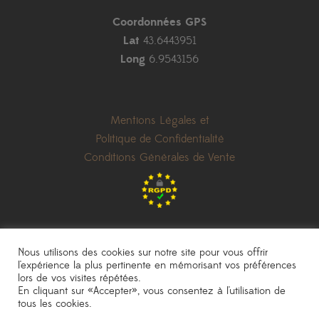
Coordonnées GPS
Lat
43.6443951
Long
6.9543156
Mentions Légales et
Politique de Confidentialité
Conditions Générales de Vente
Nous utilisons des cookies sur notre site pour vous offrir
l'expérience la plus pertinente en mémorisant vos préférences
lors de vos visites répétées.
les prix indiqués sont donnés à titre indicatif et peuvent être modifiés sans
En cliquant sur «Accepter», vous consentez à l'utilisation de
préavis
|
photos non contractuelles
tous les cookies.
Pépinière Sainte Marguerite
|
une réalisation
AKN Studio