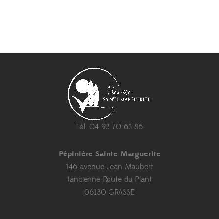
Tél. 04 93 70 63 86
Pépinière Sainte Marguerite
146 avenue Jean Maubert
(ancienne Route du Plan)
06130 GRASSE