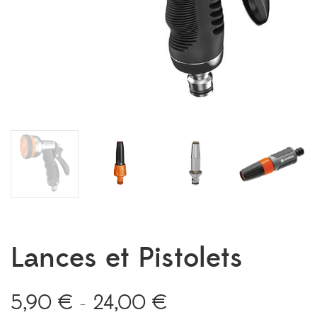
Lances et Pistolets
5,90
€
24,00
€
Plage
–