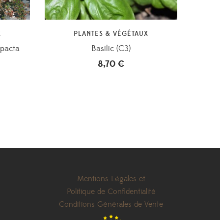
X
PLANTES & VÉGÉTAUX
mpacta
Basilic (C3)
8,70
€
Mentions Légales et
Politique de Confidentialité
Conditions Générales de Vente