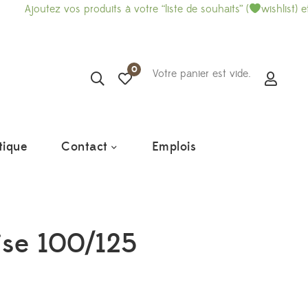
vos produits à votre “liste de souhaits” (
wishlist) et imprimez-là
0
Votre panier est vide.
tique
Contact
Emplois
ise 100/125