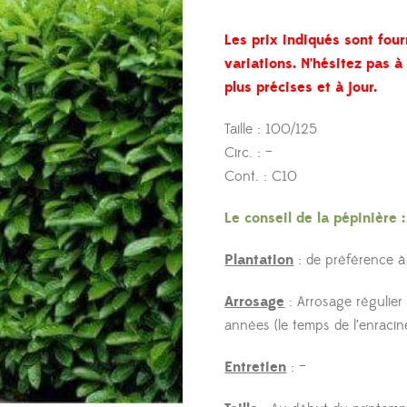
Les prix indiqués sont four
variations. N’hésitez pas 
plus précises et à jour.
Taille : 100/125
Circ. : –
Cont. : C10
Le conseil de la pépinière :
Plantation
: de préférence à
Arrosage
: Arrosage régulier
années (le temps de l’enraci
Entretien
: –