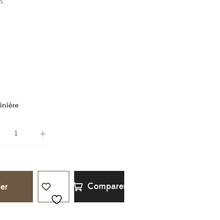
s.
inière
Comparer
ier