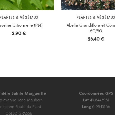
PLANTES & VÉGÉTAUX
PLANTES & VÉGÉTAU
rveine Citronnelle (P14)
Abelia Grandiflora et Co
60/80
2,90
€
26,40
€
inière Sainte Marguerite
Coordonnées GPS
46 avenue Jean Maubert
Lat
43.6443951
ancienne Route du Plan)
Long
6.9543156
06130 GRASSE