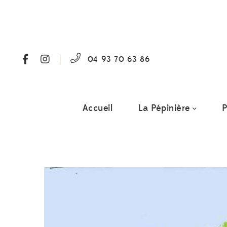
04 93 70 63 86
Accueil
La Pépinière
P