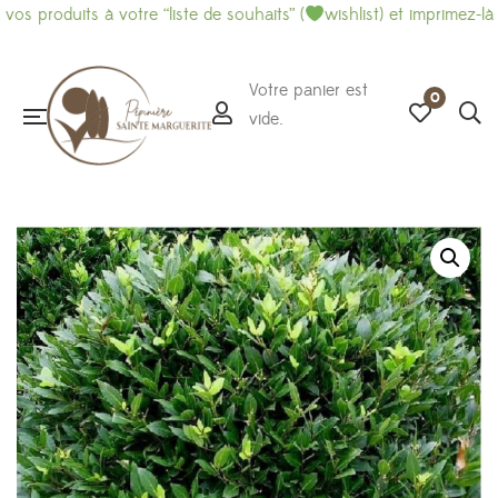
its à votre “liste de souhaits” (
wishlist) et imprimez-là pour fa
Votre panier est
0
vide.