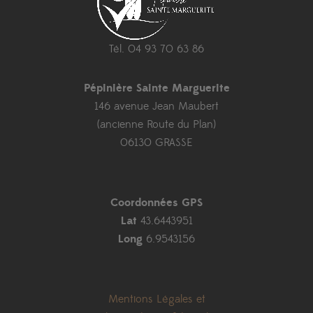
Tél. 04 93 70 63 86
Pépinière Sainte Marguerite
146 avenue Jean Maubert
(ancienne Route du Plan)
06130 GRASSE
Coordonnées GPS
Lat
43.6443951
Long
6.9543156
Mentions Légales et