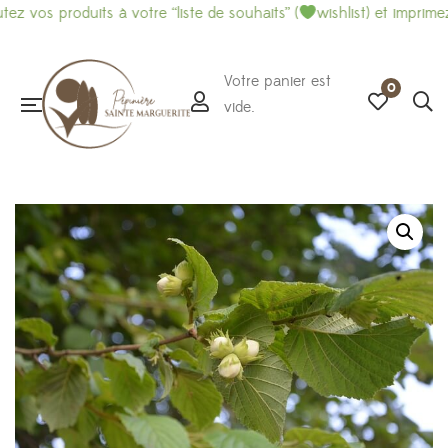
produits à votre “liste de souhaits” (
wishlist) et imprimez-là pou
Votre panier est
0
vide.