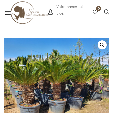
Votre panier est
0
vide.