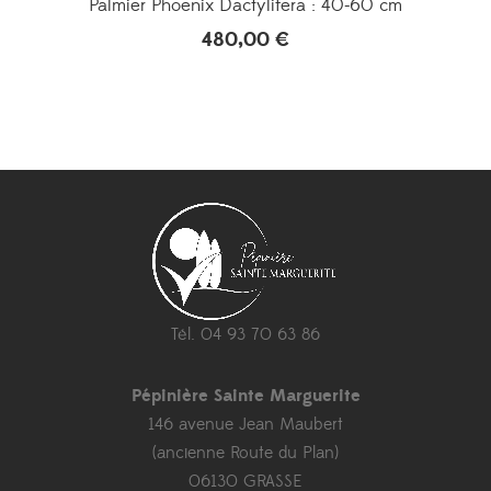
Palmier Phoenix Dactylifera : 40-60 cm
480,00
€
Tél. 04 93 70 63 86
Pépinière Sainte Marguerite
146 avenue Jean Maubert
(ancienne Route du Plan)
06130 GRASSE