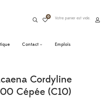
0
Votre panier est vide.
tique
Contact
Emplois
acaena Cordyline
100 Cépée (C10)