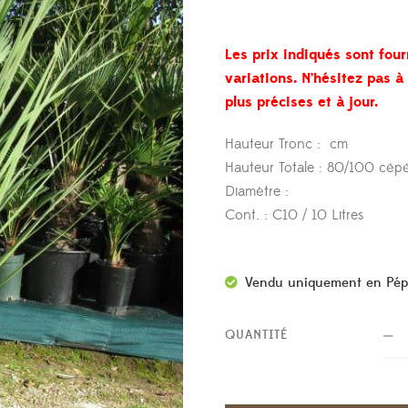
Les prix indiqués sont four
variations. N’hésitez pas 
plus précises et à jour.
Hauteur Tronc : cm
Hauteur Totale : 80/100 cép
Diamètre :
Cont. : C10 / 10 Litres
Vendu uniquement en Pép
QUANTITÉ