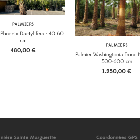
PALMIERS
 Phoenix Dactylifera : 40-60
cm
PALMIERS
480,00
€
Palmier Washingtonia Tronc N
500-600 cm
1.250,00
€
inière Sainte Marguerite
Coordonnées GPS