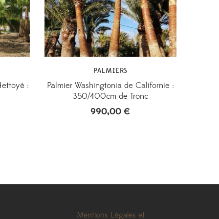
PALMIERS
ettoyé :
Palmier Washingtonia de Californie :
350/400cm de Tronc
990,00
€
Mentions Légales et