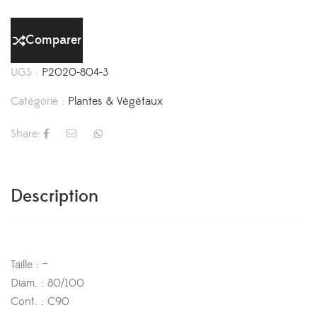
Comparer
UGS :
P2020-804-3
Catégorie :
Plantes & Végétaux
Share:
Description
Taille : –
Diam. : 80/100
Cont. : C90