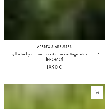
ARBRES & ARBUSTES
Phyllostachys – Bambou à Grande Végétation 200/+
[PROMO]
19,90
€