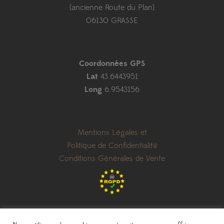
(ancienne Route du Plan)
06130 GRASSE
Coordonnées GPS
Lat
43.6443951
Long
6.9543156
Mentions Légales et
Politique de Confidentialité
Conditions Générales de Vente