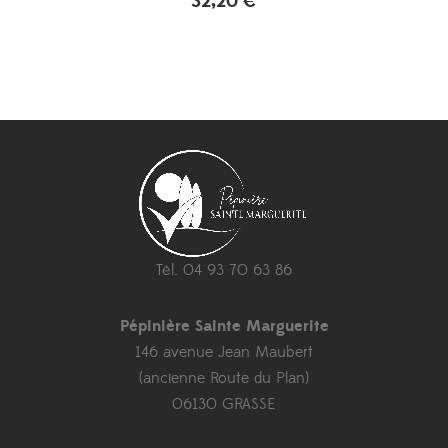
32,20
€
Tél. 04 93 70 63 86
Pépinière Sainte Marguerite
146 avenue Jean Maubert
(ancienne Route du Plan)
06130 GRASSE