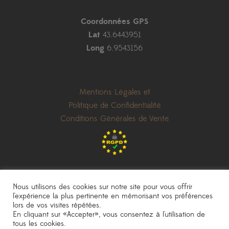
Coordonnées GPS
Lat
43.6443951
Long
6.9543156
Mentions Légales et
Politique de Confidentialité
Conditions Générales de Vente
Nous utilisons des cookies sur notre site pour vous offrir
l'expérience la plus pertinente en mémorisant vos préférences
lors de vos visites répétées.
les prix indiqués sont donnés à titre indicatif et peuvent être modifiés sans
En cliquant sur «Accepter», vous consentez à l'utilisation de
préavis
|
photos non contractuelles
tous les cookies.