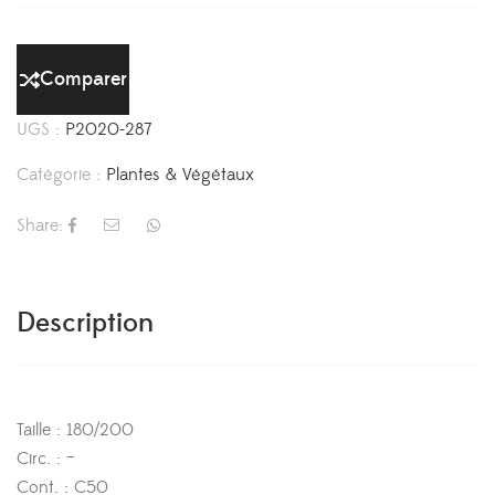
Comparer
UGS :
P2020-287
Catégorie :
Plantes & Végétaux
Share:
Description
Taille : 180/200
Circ. : –
Cont. : C50