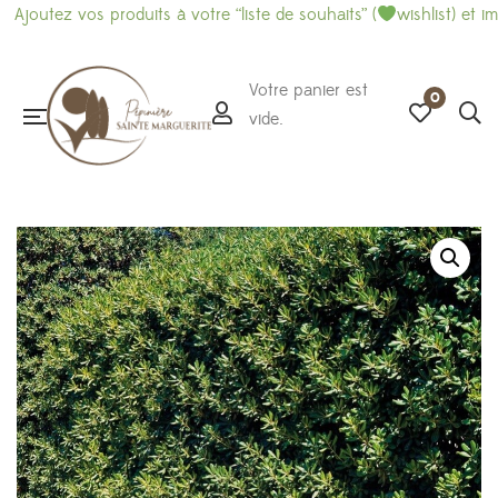
vos produits à votre “liste de souhaits” (
wishlist) et imprimez-l
Votre panier est
0
vide.