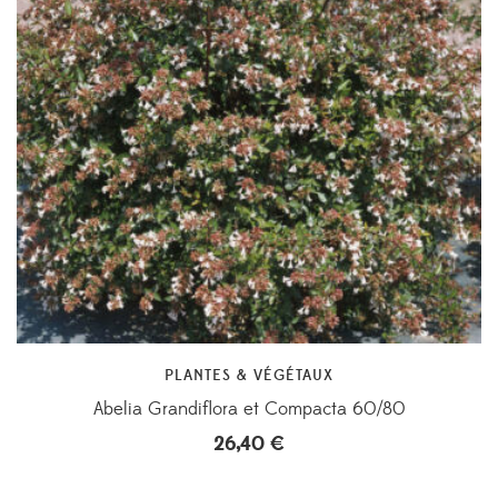
PLANTES & VÉGÉTAUX
Abelia Grandiflora et Compacta 60/80
26,40
€