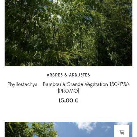
ARBRES & ARBUSTES
Phyllostachys – Bambou à Grande Végétation 150/175/+
[PROMO]
15,00
€