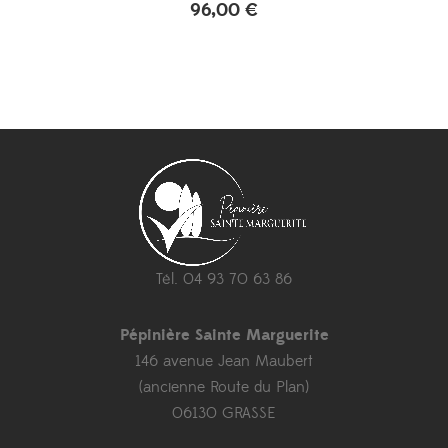
96,00
€
Tél. 04 93 70 63 86
Pépinière Sainte Marguerite
146 avenue Jean Maubert
(ancienne Route du Plan)
06130 GRASSE