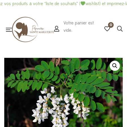
uits à votre “liste de souhaits” (
wishlist) et imprimez-là pour fa
Votre panier est
0
vide.