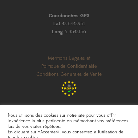
Coordonnées GPS
Lat
43.6443951
Long
6.9543156
Mentions Légales et
Politique de Confidentialité
Conditions Générales de Vente
Nous utilisons des cookies sur notre site pour vous offrir
l'expérience la plus pertinente en mémorisant vos préférences
lors de vos visites répétées.
les prix indiqués sont donnés à titre indicatif et peuvent être modifiés sans
En cliquant sur «Accepter», vous consentez à l'utilisation de
préavis
|
photos non contractuelles
tous les cookies.