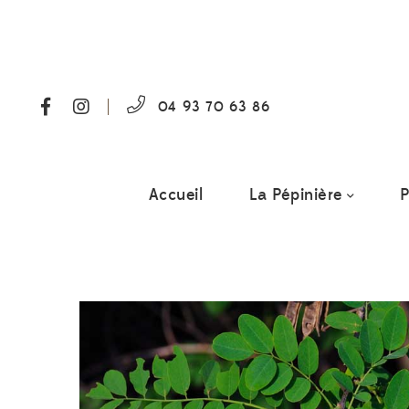
04 93 70 63 86
Accueil
La Pépinière
P