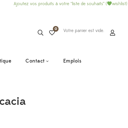
Ajoutez vos produits à votre “liste de souhaits” (
wishlist) e
0
Votre panier est vide.
tique
Contact
Emplois
cacia