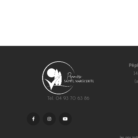
Pép
1
(
Tél. 04 93 70 63 86
les prix in