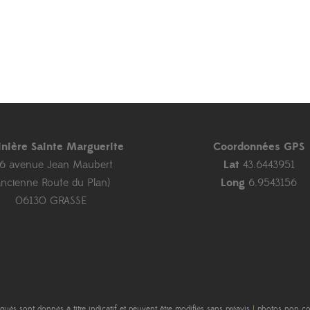
inière Sainte Marguerite
Coordonnées GPS
46 avenue Jean Maubert
Lat
43.6443951
ancienne Route du Plan)
Long
6.9543156
06130 GRASSE
diqués sont donnés à titre indicatif et peuvent être modifiés sans préavis
|
photos non con