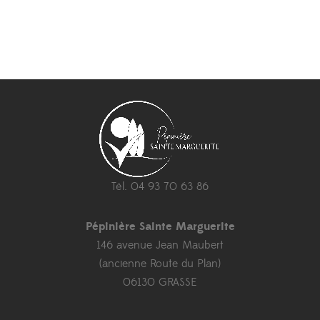
Tél. 04 93 70 63 86
Pépinière Sainte Marguerite
146 avenue Jean Maubert
(ancienne Route du Plan)
06130 GRASSE