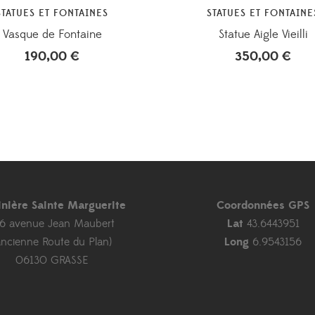
STATUES ET FONTAINES
STATUES ET FONTAINE
Vasque de Fontaine
Statue Aigle Vieilli
190,00
€
350,00
€
inière Sainte Marguerite
Coordonnées GPS
46 avenue Jean Maubert
Lat
43.6443951
ancienne Route du Plan)
Long
6.9543156
06130 GRASSE