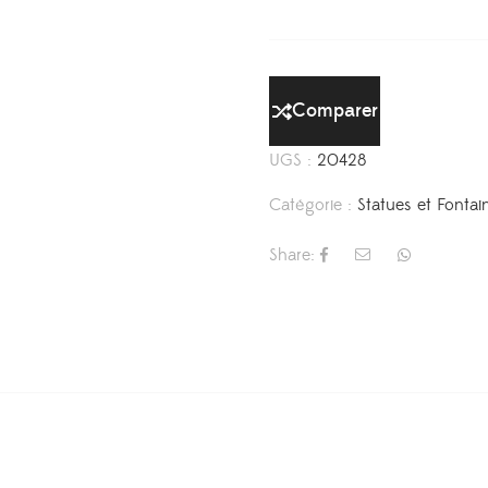
Comparer
UGS :
20428
Catégorie :
Statues et Fontai
Share: