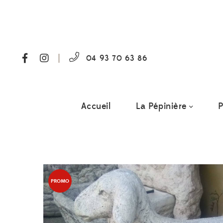
04 93 70 63 86
Accueil
La Pépinière
P
PROMO