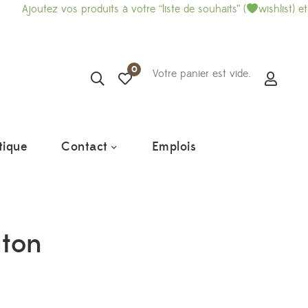
vos produits à votre “liste de souhaits” (
wishlist) et imprimez-l
0
Votre panier est vide.
tique
Contact
Emplois
uton