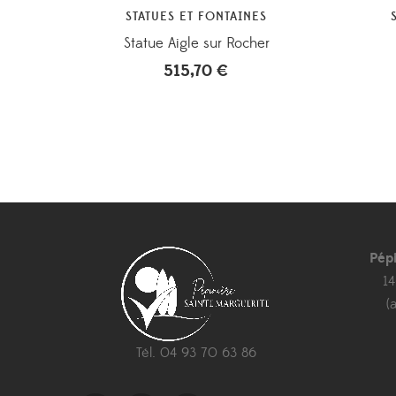
STATUES ET FONTAINES
Statue Aigle sur Rocher
515,70
€
Pép
1
(
Tél. 04 93 70 63 86