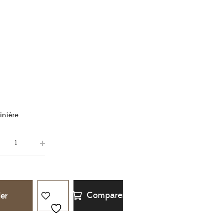
inière
Comparer
ier