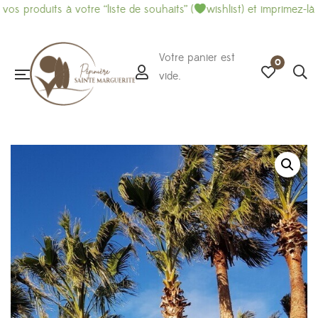
uits à votre “liste de souhaits” (
wishlist) et imprimez-là pour fa
Votre panier est
0
vide.