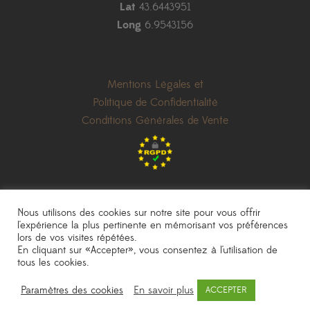
Lat
43.6443951
Long
6.9543156
Mentions Légales et
Politique de Confidentialité
Conditions Générales de Vente
Nous utilisons des cookies sur notre site pour vous offrir
l'expérience la plus pertinente en mémorisant vos préférences
lors de vos visites répétées.
les prix indiqués sont donnés à titre indicatif et peuvent être modifiés sans
En cliquant sur «Accepter», vous consentez à l'utilisation de
préavis
|
photos non contractuelles
tous les cookies.
Pépinière Sainte Marguerite
|
une réalisation
AKN Studio
Paramètres des cookies
En savoir plus
ACCEPTER
© 2020