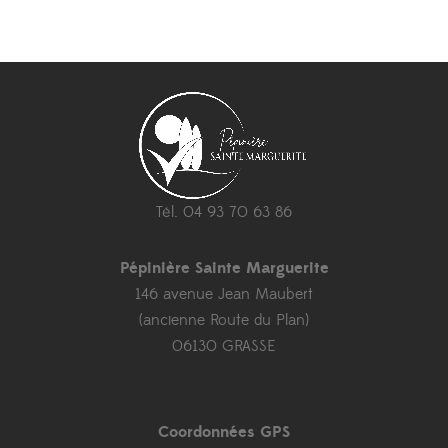
Tél. 04 93 70 63 86
Pépinière Sainte Marguerite
146 avenue Jean Maubert
(ancienne Route du Plan)
06130 GRASSE
Coordonnées GPS