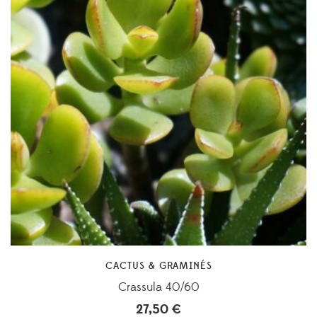
CACTUS & GRAMINÉS
Crassula 40/60
27,50
€