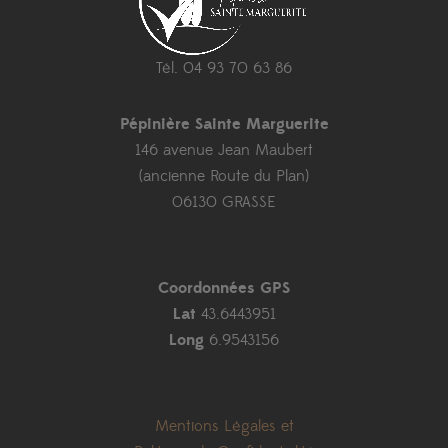
Tél. 04 93 70 63 86
Pépinière Sainte Marguerite
146 avenue Jean Maubert
(ancienne Route du Plan)
06130 GRASSE
Coordonnées GPS
Lat
43.6443951
Long
6.9543156
Mentions Légales et