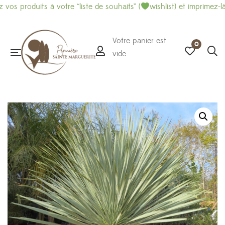
duits à votre “liste de souhaits” (
wishlist) et imprimez-là pour f
Votre panier est
0
vide.